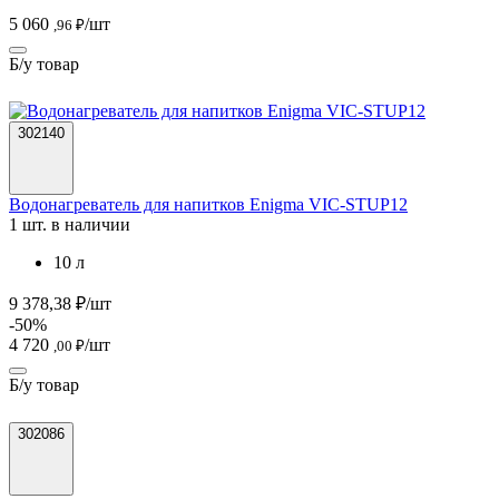
5 060
/шт
,96 ₽
Б/у товар
302140
Водонагреватель для напитков Enigma VIC-STUP12
1 шт. в наличии
10 л
9 378,38 ₽/шт
-50%
4 720
/шт
,00 ₽
Б/у товар
302086