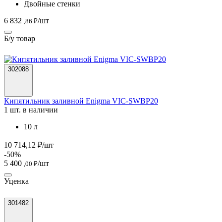
Двойные стенки
6 832
/шт
,86 ₽
Б/у товар
302088
Кипятильник заливной Enigma VIC-SWBP20
1 шт. в наличии
10 л
10 714,12 ₽/шт
-50%
5 400
/шт
,00 ₽
Уценка
301482