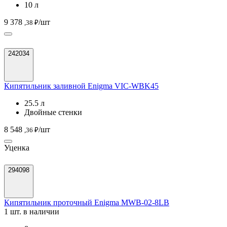
10 л
9 378
/шт
,38 ₽
242034
Кипятильник заливной Enigma VIC-WBK45
25.5 л
Двойные стенки
8 548
/шт
,36 ₽
Уценка
294098
Кипятильник проточный Enigma MWB-02-8LB
1 шт. в наличии