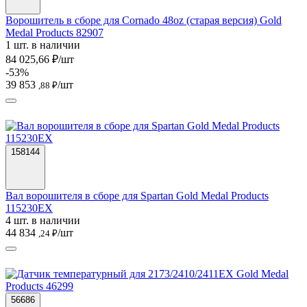
Ворошитель в сборе для Cornado 48oz (старая версия) Gold
Medal Products 82907
1 шт. в наличии
84 025,66 ₽/шт
-53%
39 853
/шт
,88 ₽
158144
Вал ворошителя в сборе для Spartan Gold Medal Products
115230EX
4 шт. в наличии
44 834
/шт
,24 ₽
56686