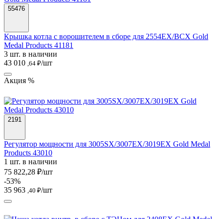
55476
Крышка котла с ворошителем в сборе для 2554EX/BCX Gold
Medal Products 41181
3 шт. в наличии
43 010
/шт
,64 ₽
Акция %
2191
Регулятор мощности для 3005SX/3007EX/3019EX Gold Medal
Products 43010
1 шт. в наличии
75 822,28 ₽/шт
-53%
35 963
/шт
,40 ₽