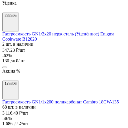
Уценка
282595
Гастроемкость GN1/2х20 нерж.сталь (Уценённое) Enigma
Cookware B12020
2 шт. в наличии
347,23 ₽/шт
-62%
130
/шт
,50 ₽
Акция %
175306
Гастроемкость GN1/1х200 поликарбонат Cambro 18CW-135
68 шт. в наличии
3 116,40 ₽/шт
-46%
1 686
/шт
,83 ₽