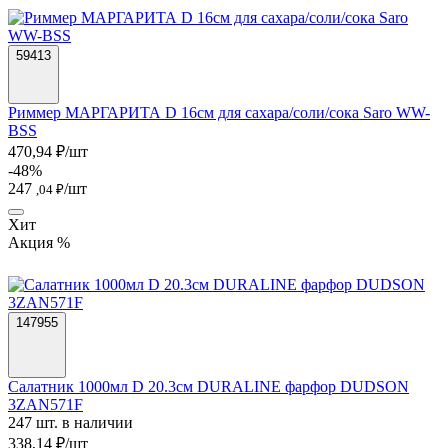
59413
Риммер МАРГАРИТА D 16см для сахара/соли/сока Saro WW-
BSS
470,94 ₽/шт
-48%
247
/шт
,04 ₽
Хит
Акция %
147955
Салатник 1000мл D 20.3см DURALINE фарфор DUDSON
3ZAN571F
247 шт. в наличии
338,14 ₽/шт