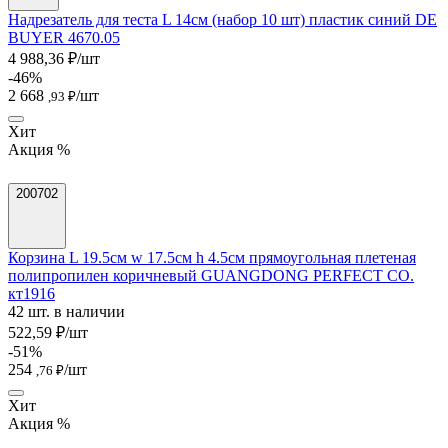
Надрезатель для теста L 14см (набор 10 шт) пластик синий DE
BUYER 4670.05
4 988,36 ₽/шт
-46%
2 668
/шт
,93 ₽
Хит
Акция %
200702
Корзина L 19.5см w 17.5см h 4.5см прямоугольная плетеная
полипропилен коричневый GUANGDONG PERFECT CO.
кт1916
42 шт. в наличии
522,59 ₽/шт
-51%
254
/шт
,76 ₽
Хит
Акция %