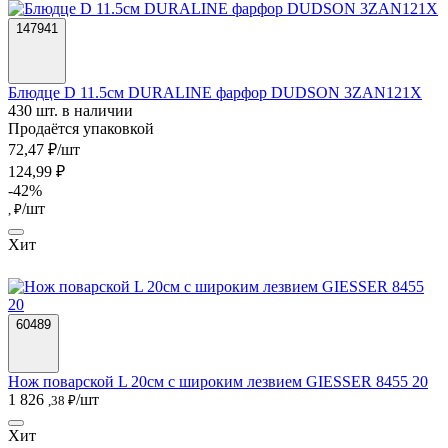
147941
Блюдце D 11.5см DURALINE фарфор DUDSON 3ZAN121X
430 шт. в наличии
Продаётся упаковкой
72,47 ₽/шт
124,99 ₽
-42%
/шт
, ₽
Хит
60489
Нож поварской L 20см с широким лезвием GIESSER 8455 20
1 826
/шт
,38 ₽
Хит