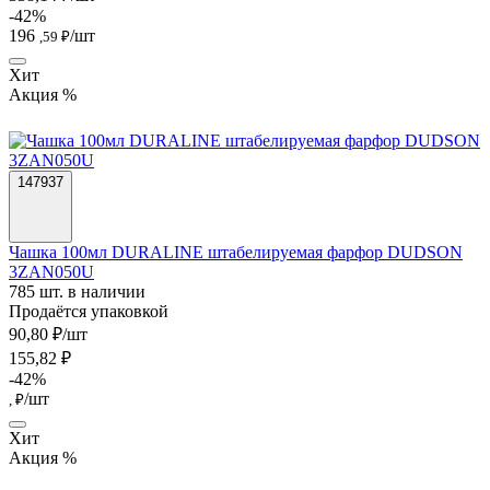
-42%
196
/шт
,59 ₽
Хит
Акция %
147937
Чашка 100мл DURALINE штабелируемая фарфор DUDSON
3ZAN050U
785 шт. в наличии
Продаётся упаковкой
90,80 ₽/шт
155,82 ₽
-42%
/шт
, ₽
Хит
Акция %