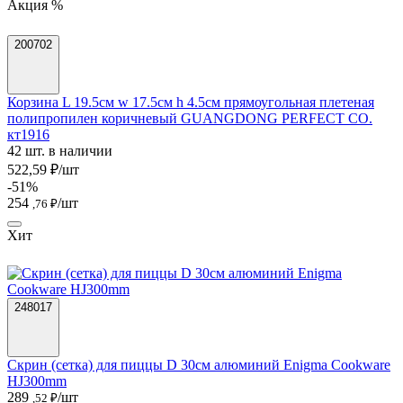
Акция %
200702
Корзина L 19.5см w 17.5см h 4.5см прямоугольная плетеная
полипропилен коричневый GUANGDONG PERFECT CO.
кт1916
42 шт. в наличии
522,59 ₽/шт
-51%
254
/шт
,76 ₽
Хит
248017
Скрин (сетка) для пиццы D 30см алюминий Enigma Cookware
HJ300mm
289
/шт
,52 ₽