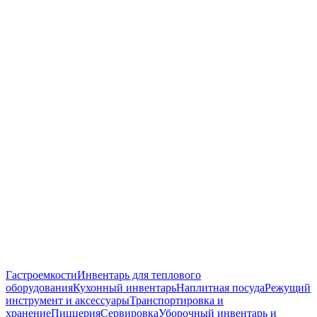
Гастроемкости
Инвентарь для теплового
оборудования
Кухонный инвентарь
Наплитная посуда
Режущий
инструмент и аксессуары
Транспортировка и
хранение
Пиццерия
Сервировка
Уборочный инвентарь и