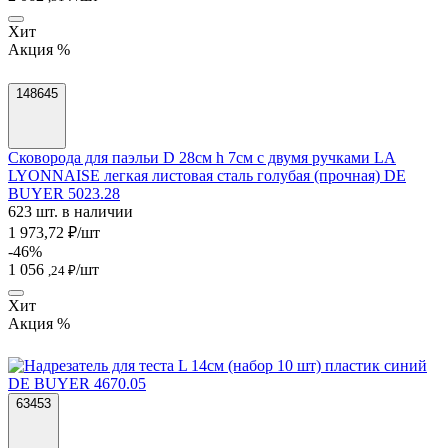
Хит
Акция %
148645
Сковорода для паэльи D 28см h 7см с двумя ручками LA
LYONNAISE легкая листовая сталь голубая (прочная) DE
BUYER 5023.28
623 шт. в наличии
1 973,72 ₽/шт
-46%
1 056
/шт
,24 ₽
Хит
Акция %
63453