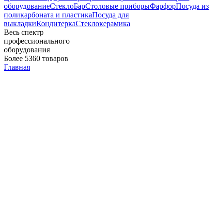
оборудование
Стекло
Бар
Столовые приборы
Фарфор
Посуда из
поликарбоната и пластика
Посуда для
выкладки
Кондитерка
Стеклокерамика
Весь спектр
профессионального
оборудования
Более 5360 товаров
Главная