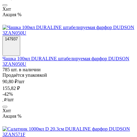
Хит
Акция %
147937
Чашка 100мл DURALINE штабелируемая фарфор DUDSON
3ZAN050U
785 шт. в наличии
Продаётся упаковкой
90,80 ₽/шт
155,82 ₽
-42%
/шт
, ₽
Хит
Акция %