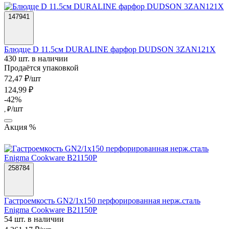
147941
Блюдце D 11.5см DURALINE фарфор DUDSON 3ZAN121X
430 шт. в наличии
Продаётся упаковкой
72,47 ₽/шт
124,99 ₽
-42%
/шт
, ₽
Акция %
258784
Гастроемкость GN2/1х150 перфорированная нерж.сталь
Enigma Cookware B21150P
54 шт. в наличии