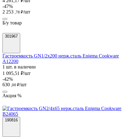
4 261,17 ₽/шт
-47%
2 253
/шт
,78 ₽
Б/у товар
301967
Гастроемкость GN1/2х200 нерж.сталь Enigma Cookware
A12200
1 шт. в наличии
1 095,51 ₽/шт
-42%
630
/шт
,00 ₽
Акция %
190816