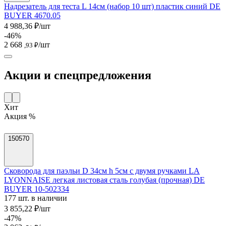
Надрезатель для теста L 14см (набор 10 шт) пластик синий DE
BUYER 4670.05
4 988,36 ₽/шт
-46%
2 668
/шт
,93 ₽
Акции и спецпредложения
Хит
Акция %
150570
Сковорода для паэльи D 34см h 5см с двумя ручками LA
LYONNAISE легкая листовая сталь голубая (прочная) DE
BUYER 10-502334
177 шт. в наличии
3 855,22 ₽/шт
-47%