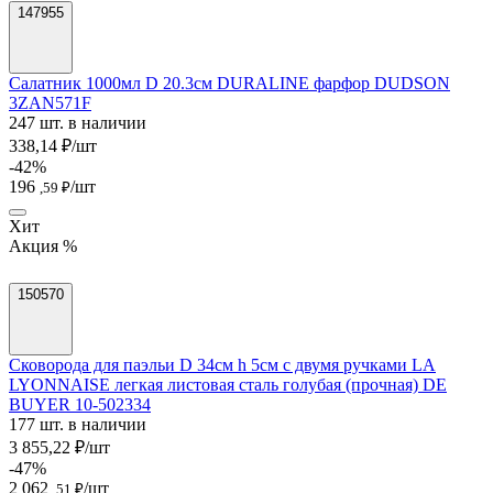
147955
Салатник 1000мл D 20.3см DURALINE фарфор DUDSON
3ZAN571F
247 шт. в наличии
338,14 ₽/шт
-42%
196
/шт
,59 ₽
Хит
Акция %
150570
Сковорода для паэльи D 34см h 5см с двумя ручками LA
LYONNAISE легкая листовая сталь голубая (прочная) DE
BUYER 10-502334
177 шт. в наличии
3 855,22 ₽/шт
-47%
2 062
/шт
,51 ₽