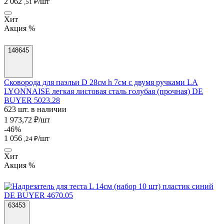
2 062
/шт
,51 ₽
Хит
Акция %
148645
Сковорода для паэльи D 28см h 7см с двумя ручками LA
LYONNAISE легкая листовая сталь голубая (прочная) DE
BUYER 5023.28
623 шт. в наличии
1 973,72 ₽/шт
-46%
1 056
/шт
,24 ₽
Хит
Акция %
63453