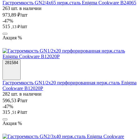
Гастроемкость GN2/4х65 нерж.сталь Enigma Cookware B24065
263 шт. в наличии
973,89 ₽/шт
-47%
515
/шт
,13 ₽
Акция %
281584
Гастроемкость GN1/2х20 перфорированная нерж.сталь Enigma
Cookware B12020P
282 шт. в наличии
596,53 ₽/шт
-47%
315
/шт
,51 ₽
Акция %