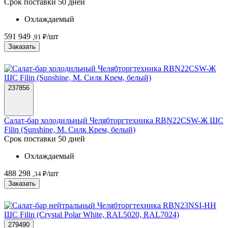
Срок поставки 50 дней
Охлаждаемый
591 949
/шт
,91 ₽
Заказать
237856
Салат-бар холодильный Челябторгтехника RBN22CSW-Ж ШС
Filin (Sunshine, М. Силк Крем, белый)
Срок поставки 50 дней
Охлаждаемый
488 298
/шт
,34 ₽
Заказать
279490