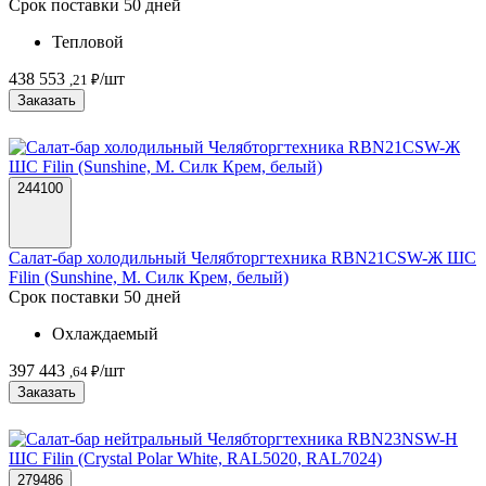
Срок поставки 50 дней
Тепловой
438 553
/шт
,21 ₽
Заказать
244100
Салат-бар холодильный Челябторгтехника RBN21CSW-Ж ШС
Filin (Sunshine, М. Силк Крем, белый)
Срок поставки 50 дней
Охлаждаемый
397 443
/шт
,64 ₽
Заказать
279486