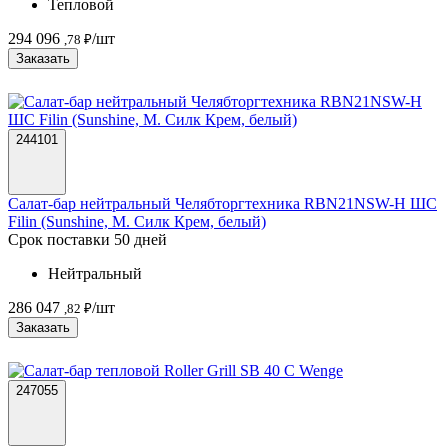
Тепловой
294 096
/шт
,78 ₽
Заказать
244101
Салат-бар нейтральный Челябторгтехника RBN21NSW-Н ШС
Filin (Sunshine, М. Силк Крем, белый)
Срок поставки 50 дней
Нейтральный
286 047
/шт
,82 ₽
Заказать
247055