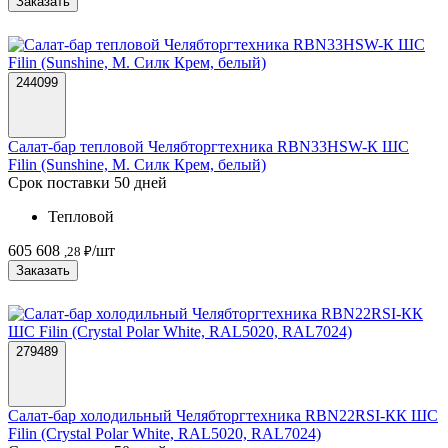
Заказать
244099
Салат-бар тепловой Челябторгтехника RBN33HSW-К ШС
Filin (Sunshine, М. Силк Крем, белый)
Срок поставки 50 дней
Тепловой
605 608
/шт
,28 ₽
Заказать
279489
Салат-бар холодильный Челябторгтехника RBN22RSI-КК ШС
Filin (Crystal Polar White, RAL5020, RAL7024)