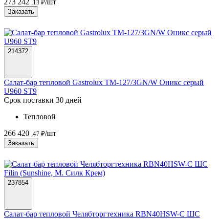
273 242
/шт
,13 ₽
Заказать
214372
Салат-бар тепловой Gastrolux ТМ-127/3GN/W Оникс серый
U960 ST9
Срок поставки 30 дней
Тепловой
266 420
/шт
,47 ₽
Заказать
237854
Салат-бар тепловой Челябторгтехника RBN40HSW-С ШС