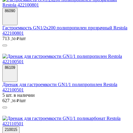
86090
Гастроемкость GN1/2х200 полипропилен прозрачный Restola
422100801
713
/шт
,50 ₽
86109
Дренаж для гастроемкости GN1/1 полипропилен Restola
422100501
5 шт. в наличии
627
/шт
,36 ₽
210015