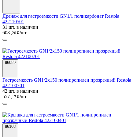
Дренаж для гастроемкости GN1/1 поликарбонат Restola
422110501
31 шт. в наличии
608
/шт
,20 ₽
86089
Гастроемкость GN1/2х150 полипропилен прозрачный Restola
422100701
42 шт. в наличии
557
/шт
,17 ₽
86103