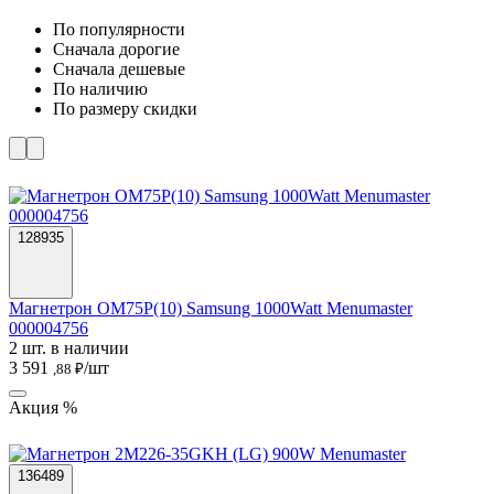
По популярности
Cначала дорогие
Cначала дешевые
По наличию
По размеру скидки
128935
Магнетрон OM75P(10) Samsung 1000Watt Menumaster
000004756
2 шт. в наличии
3 591
/шт
,88 ₽
Акция %
136489