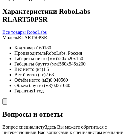
Характеристики RoboLabs
RLART50PSR
Все товары RoboLabs
Модель
RLART50PSR
Код товара
169180
Производитель
RoboLabs, Россия
Габариты нетто (мм)
520x520x150
Габариты брутто (мм)
560x545x200
Вес нетто (кг)
1.5
Вес брутто (кг)
2.68
Объём нетто (м3)
0,040560
Объём брутто (м3)
0,061040
Гарантия
1 год
Вопросы и ответы
Вопрос специалисту
Здесь Вы можете обратиться с
интересующими Вас вопросами к специалистам компании