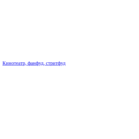
Кинотеатр, фанфуд, стритфуд