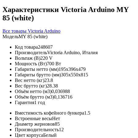
Характеристики Victoria Arduino MY
85 (white)
Все товары Victoria Arduino
Модель
MY 85 (white)
Код товара
248607
Производитель
Victoria Arduino, Италия
Вольтаж (В)
220 V
Мощность (Вт)
700 Вт
Габариты нетто (мм)
195x396x479
Габариты брутто (мм)
305x550x815
Вес нетто (кг)
23.8
Вес брутто (кг)
28.38
Объём нетто (м3)
0,036988
Объём брутто (м3)
0,136716
Гарантия
1 год
Вместимость кофейного бункера
1.5
Встроенные весы
Нет
Диаметр жерновов
85
Производительность
12
Цвет корпуса
Белый