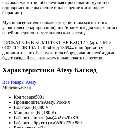
высокой частотой, обеспечивая просеивание муки и ее
одновременное рыхление и насыщение кислородом
(аэрацию).
Мукопросеиватель снабжен устройством магнитного
уловителя (сепарирования), необходимого для удержания на
своей поверхности металлических частиц.
ПУСКАТЕЛЬ В КОМПЛЕКТ НЕ ВХОДИТ (арт. ПМ12-
010220 220В 10А 1з IP54 код 186944 приобретается
дополнительно). Без пускателя оборудование необходимо
будет каждый раз включать и выключать из розетки.
Характеристики Atesy Каскад
Все товары Atesy
Модель
Каскад
Код товара
5091
Производитель
Atesy, Россия
Вольтаж (В)
380 V
Мощность (Вт)
180 Вт
Габариты нетто (мм)
452x620x870
Габариты брутто (мм)
530x720x880
Вес нетто (кг)
34