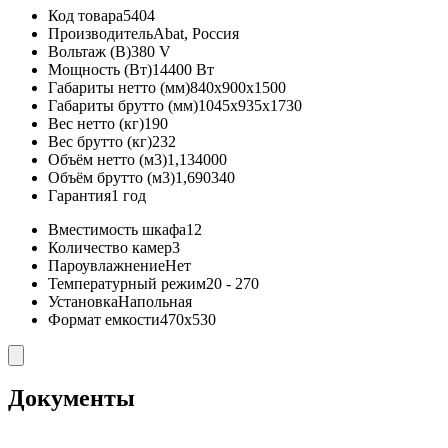
Код товара
5404
Производитель
Abat, Россия
Вольтаж (В)
380 V
Мощность (Вт)
14400 Вт
Габариты нетто (мм)
840x900x1500
Габариты брутто (мм)
1045x935x1730
Вес нетто (кг)
190
Вес брутто (кг)
232
Объём нетто (м3)
1,134000
Объём брутто (м3)
1,690340
Гарантия
1 год
Вместимость шкафа
12
Количество камер
3
Пароувлажнение
Нет
Температурный режим
20 - 270
Установка
Напольная
Формат емкости
470х530
Документы