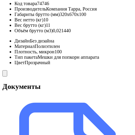
Код товара
74746
Производитель
Компания Тарра, Россия
Габариты брутто (мм)
320x670x100
Вес нетто (кг)
10
Вес брутто (кг)
11
Объём брутто (м3)
0,021440
Дизайн
Без дизайна
Материал
Полиэтилен
Плотность, микрон
100
Тип пакета
Мешки для попкорн аппарата
Цвет
Прозрачный
Документы