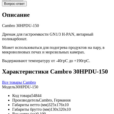
Вопрос-ответ
Описание
Cambro 30HPDU-150
Дренаж для гастроемкости GN1/3 H-PAN, янтарный
поликарбонат.
Может использоваться для подогрева продуктов на пару, в
микроволновых печах и морозильных камерах.
Выдерживают температуру от -40грС до +190грС.
Характеристики Cambro 30HPDU-150
Все товары Cambro
Модель
30HPDU-150
Код товара
54844
Производитель
Cambro, Германия
Габариты нетто (мм)
325x176x10
Габариты брутто (мм)
130x320x10
Вес нетто (кг)
0.109